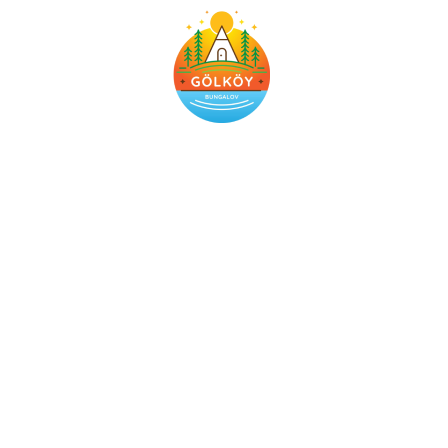
Gölköy Bungalov Kandıra
Müstakil bahçeli dört adet bungalov ile sizlere eşsiz bir
konaklama deneyimi sunuyoruz. Her biri 18m2 havuza
sahip olan bungalovlarımızda konfor ve lüksü bir arada
bulacaksınız.
Sayfalar
Hakkımızda
Hizmetlerimiz
Etkinlikler