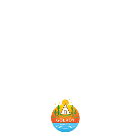
Gölköy Bungalov
mu Otel mi? Karar
Sizin
Özetle; eğer doğa ile baş başa kalmak, konforu kendi
tarzınızla birleştirmek ve tatil deneyimini kişiselleştirmek
istiyorsanız, Gölköy bungalov evleri tam size göredir.
Ancak her şeyin sizin yerinize planlandığı bir hizmet
anlayışı arıyorsanız, otel konaklaması sizin için daha
uygun olabilir.